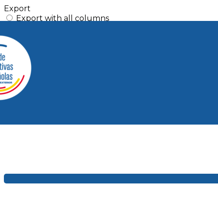
Export
Export with all columns
Export with the currently displayed columns
Menu
?>
Home page images
Edit