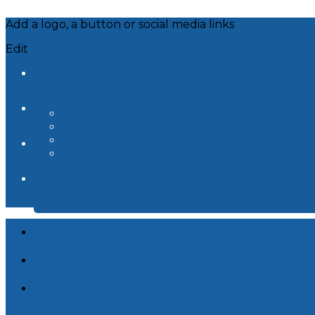
Add a logo, a button or social media links
Edit